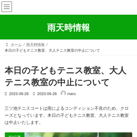
コ
ナ
ン
ビ
テ
ゲ
ン
ー
雨天時情報
ツ
シ
へ
ョ
ス
ン
ホーム
雨天時情報
キ
に
本日の子どもテニス教室、大人テニス教室の中止について
ッ
移
プ
動
本日の子どもテニス教室、大人
テニス教室の中止について
最
2023-06-26
2023-06-26
maru
終
更
三ツ池テニスコートは雨によるコンディション不良のため、クロ
新
ーズとなっています。本日の子どもテニス教室、大人テニス教室
日
時
は中止いたします。
:
前の記事