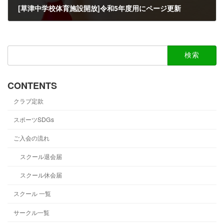
[草津中学校体育施設開放]令和5年度用にページ更新
2023-01-21
検
索:
CONTENTS
クラブ定款
スポーツSDGs
ご入会の流れ
スクール退会届
スクール休会届
スクール 一覧
サークル一覧