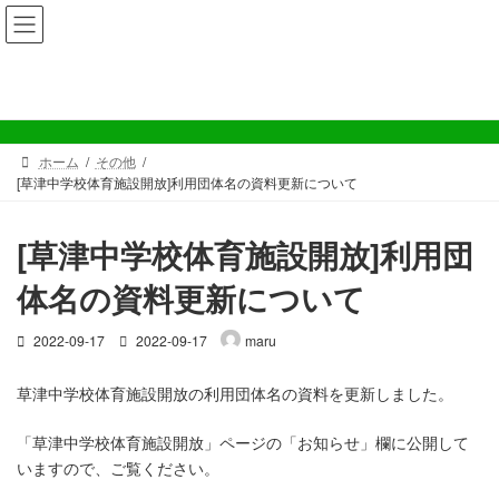
コ
ナ
ン
ビ
テ
ゲ
ン
ー
その他
ツ
シ
へ
ョ
ス
ン
ホーム
その他
キ
に
[草津中学校体育施設開放]利用団体名の資料更新について
ッ
移
プ
動
[草津中学校体育施設開放]利用団
体名の資料更新について
最
2022-09-17
2022-09-17
maru
終
更
草津中学校体育施設開放の利用団体名の資料を更新しました。
新
日
「草津中学校体育施設開放」ページの「お知らせ」欄に公開して
時
:
いますので、ご覧ください。